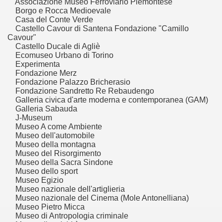
Associazione Museo Ferroviario Piemontese
Borgo e Rocca Medioevale
: Colosseo, Sotterranei e Terzo Ordine
Casa del Conte Verde
Castello Cavour di Santena Fondazione "Camillo
: Progetto Domus Aurea. Visita al cantiere di restauro
Cavour"
Castello Ducale di Agliè
i: Progetto Domus Aurea. Bimillenario di Augusto
Ecomuseo Urbano di Torino
Experimenta
Fondazione Merz
ince 1919
Fondazione Palazzo Bricherasio
Fondazione Sandretto Re Rebaudengo
nore torinesi 1920-1970.
Galleria civica d'arte moderna e contemporanea (GAM)
Galleria Sabauda
torio a Torino, 1848-1911.
J-Museum
Museo A come Ambiente
Museo dell'automobile
ari del mese di Febbraio 2015.
Museo della montagna
Museo del Risorgimento
ari del mese di Marzo 2015.
Museo della Sacra Sindone
Museo dello sport
ri del mese di Aprile 2015.
Museo Egizio
Museo nazionale dell'artiglieria
Museo nazionale del Cinema (Mole Antonelliana)
ari del mese di Giugno 2015.
Museo Pietro Micca
Museo di Antropologia criminale
 Ferragosto