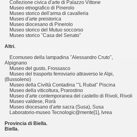
Collezione civica d'arte di Palazzo Vittone
io culturale complesso: i musei in provincia di Savona.
Museo etnografico di Pinerolo
Museo storico dell'arma di cavalleria
io culturale complesso: i musei in provincia di La Spezia.
Museo d'arte preistorica
Museo diocesano di Pinerolo
Museo storico del Mutuo soccorso
io culturale complesso: i musei in provincia di Imperia.
Museo storico "Casa del Senato"
Altri.
Ecomuseo della lampadina "Alessandro Cruto",
Alpignano
Museo del gusto, Frossasco
Museo del trasporto ferroviario attraverso le Alpi,
(Bussoleno)
Museo della Civiltà Contadina "‘L Rubat" Piscina
Museo della viticoltura, Prarostino
Museo d'arte contemporanea del castello di Rivoli, Rivoli
Museo valdese, Rorà
Museo diocesano d'arte sacra (Susa), Susa
Laboratorio-museo Tecnologic@mente[1], Ivrea
Provincia di Biella.
Biella.