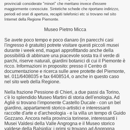
provinciali considerate "minori" che meritano invece d'essere
maggiormente conosciute. Sintetiche schede che riportano indirizzo,
periodi ed orari di apertura, recapiti telefonici etc si trovano nel sito
braica
Internet della Regione Piemonte.
Museo Pietrro Micca
 della Coltivazione del Riso
Se avete poco tempo e poco danaro (in parecchi casi
l'ingresso è gratuito) potrete visitare questi piccoli musei
durante i week end, magari approfittando anche della
 Piemontese
possibilità di abbinare una piacevole sosta tra il verde di
parchi, riserve naturali, giardini botanici di cui il Piemonte è
ricco. Informazioni in proposito: presso il Centro di
Naturali
documentazione e ricerca sulle aree protette del Piemonte,
tel. 011/6408035 e fax 6408514, o anche in questo caso
sole
nel sito web della Regione.
Nella frazione Pessione di Chieri, a due passi da Torino,
c'è lo splendido Museo Martini di storia dell'enologia. Ad
Agliè si trovano l'imponente Castello Ducale - con un bel
Volpedo"
giardino, appartamenti storico-artistici e interessanti
raccolte d'arte e d'archeologia - e la villa un tempo di Guido
Enologia
Gozzano. Ancora nella provincia torinese, interessanti i
Musei Valdesi della Valle Angrogna e il Museo storico
ile
valdese della Balsiglia: i primi si trovano ad Angrogna