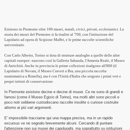
Esistono in Piemonte oltre 100 musei, statali, civici, privati, ecclesiastici. La
storia dei musei del Piemonte si fa risalire al '700, con l'istituzione del
Lapidario ad opera di Scipione Maffei, e le prime raccolte scientifiche
universitarie.
Con Carlo Alberto, Torino si dota di strutture analoghe a quelle delle altre
capitali europee: nascono così la Galleria Sabauda, l'Armeria Reale, il Museo
di Antichità. Anche in provincia le prime collezioni risalgono all'800 (il
Lapidario di Novara, il Museo Craveri a Bra, una piccola raccolta
numismatica a Rimella), ma è con l'Unità d'Italia che sorgono i primi veri e
propri istituti di conservazione.
In Piemonte esistono decine e decine di musei. Ce ne sono di grandi e
famosi (come il Museo Egizio di Torino), ma molti altri sono piccoli e
poco noti sebbene custodiscano raccolte insolite o curiose costruite
attorno ai più vari argomenti.
o del Paesaggio
E' impossibile tracciarne qui una mappa precisa, ma in un rapido
excursus ve ne segnalo brevemente alcuni. Cercando di puntare
l'attenzione non sui musei dei capoluoghi, ma soprattutto su istituzioni