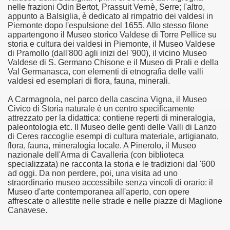
nelle frazioni Odin Bertot, Prassuit Vernè, Serre; l'altro,
appunto a Balsiglia, è dedicato al rimpatrio dei valdesi in
na.
Piemonte dopo l'espulsione del 1655. Allo stesso filone
appartengono il Museo storico Valdese di Torre Pellice su
storia e cultura dei valdesi in Piemonte, il Museo Valdese
di Pramollo (dall'800 agli inizi del '900), il vicino Museo
o genere
Valdese di S. Germano Chisone e il Museo di Prali e della
Val Germanasca, con elementi di etnografia delle valli
valdesi ed esemplari di flora, fauna, minerali.
alleria
A Carmagnola, nel parco della cascina Vigna, il Museo
Civico di Storia naturale è un centro specificamente
attrezzato per la didattica: contiene reperti di mineralogia,
paleontologia etc. Il Museo delle genti delle Valli di Lanzo
di Ceres raccoglie esempi di cultura materiale, artigianato,
flora, fauna, mineralogia locale. A Pinerolo, il Museo
nazionale dell'Arma di Cavalleria (con biblioteca
specializzata) ne racconta la storia e le tradizioni dal '600
 Torino
ad oggi. Da non perdere, poi, una visita ad uno
straordinario museo accessibile senza vincoli di orario: il
Museo d'arte contemporanea all'aperto, con opere
affrescate o allestite nelle strade e nelle piazze di Maglione
Canavese.