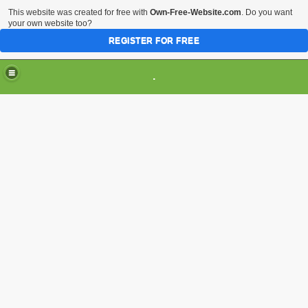
This website was created for free with
Own-Free-Website.com
. Do you want
your own website too?
REGISTER FOR FREE
HOME
ARTI & TRADIZIONI POPOLARI
.
CIVILTA'
EVENTI & MANIFESTAZIONI
MUSEI REGIONALI
SCIENZE & TECNOLOGIA
Musei Italiani su Pinterest