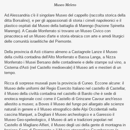
Museo Meleto
Ad Alessandria c'è il singolare Museo del cappello (raccolta storica della
ditta Borsalino), e per gli appassionati di storia i cimeli napoleonici e il
plastico ospitati dal Museo della battaglia di Marengo (frazione Spinetta
Marengo). A Casale Monferrato si trovano un Museo Civico con
pinacoteca ed un Museo d'arte e storia ebraica con arte e arredi liturgici
delle comunità israelitiche del Piemonte.
Della provincia di Asti citiamo almeno a Castagnole Lanze il Museo
della civiltà contadina dell'Alto Monferrato e Bassa Langa, a Nizza
Monferrato i Musei Bersano delle contadinerie e delle stampe sul vino, a
Cisterna d'Asti (nel Castello medioevale) il Museo arti e mestieri di un
tempo.
Ricca di sorprese museali pure la provincia di Cuneo. Eccone alcune: il
Museo delle uniformi del Regio Esercito Italiano nel castello di Castellar,
il Museo della civiltà contadina nel castello di Barolo che è sede di
enoteca regionale così come il Castello di Grinzane Cavour anch'esso
allestito a museo; a Boves il Museo del fungo poi allargato alle scienze
naturali in genere e il Museo etnografico delle Alpi Occidentali nella
ari del mese di Giugno 2013.
cascina Marquet, a Dogliani il Museo archeologico e a Garessio il
Museo Geo-speleologico, il Museo di arti e tradizioni popolari nel
Castello di Magliano Alfieri, il Museo degli usi della gente di montagna in
ari del mese di Luglio 2013.