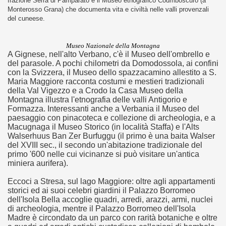
frazione Serra di Pamparato e il Museo etnografico Coumboscuro (a
Monterosso Grana) che documenta vita e civiltà nelle valli provenzali
one.
del cuneese.
Museo Nazionale della Montagna
A Gignese, nell'alto Verbano, c'è il Museo dell'ombrello e
documenta l’evoluzione storica della telefonia.
del parasole. A pochi chilometri da Domodossola, ai confini
con la Svizzera, il Museo dello spazzacamino allestito a S.
Maria Maggiore racconta costumi e mestieri tradizionali
della Val Vigezzo e a Crodo la Casa Museo della
Montagna illustra l'etnografia delle valli Antigorio e
nell'etere".
Formazza. Interessanti anche a Verbania il Museo del
paesaggio con pinacoteca e collezione di archeologia, e a
ari del mese di Gennaio 2014.
Macugnaga il Museo Storico (in località Staffa) e l'Alts
Walserhuus Ban Zer Burfuggu (il primo è una baita Walser
del XVIII sec., il secondo un'abitazione tradizionale del
primo '600 nelle cui vicinanze si può visitare un'antica
miniera aurifera).
ari del mese di Febbraio 2014.
Eccoci a Stresa, sul lago Maggiore: oltre agli appartamenti
1918
storici ed ai suoi celebri giardini il Palazzo Borromeo
dell'Isola Bella accoglie quadri, arredi, arazzi, armi, nuclei
di archeologia, mentre il Palazzo Borromeo dell'Isola
Madre è circondato da un parco con rarità botaniche e oltre