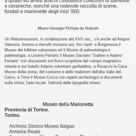
a quadri ed arredi antichi custodisce collezioni di bambole
proni
e ceramiche, nonché una notevole raccolta di scene,
fondali e marionette degli inizi '800.
Museo Giuseppe Pellizza da Volpedo
Un Walsermuseum, in un'abitazione del XVII sec., c'è anche ad Alagna
Valsesia. Intorno a Vercelli troviamo poi, fra i tanti: a Borgosesia il
Museo del folklore valsesiano ed il Museo di paleontologia e
ari del mese di Giugno 2014.
paletnologia, a Livorno Ferraris il Museo Sacrario "Galileo e Adamo
Ferraris" con documenti sul fisico scopritore del campo magnetico
ari del mese di Luglio 2014.
rotante e sul fratello Adamo volontario garibaldino, a Rosazza la Casa
Museo della storia, del costume e delle tradizioni dell'alta Valle del
Cervo, a Trino il Museo Civico con reperti archeologici e documenti
o di significative opere museali.
sulla storia, l'arte locale, l'attività delle tipografie trinesi.
ari del mese di Agosto 2014.
Museo della Marionetta
lari del mese di Settembre 2014
Provincia di Torino.
Torino.
ari del mese di Dicembre 2014.
Archivio Storico Museo Italgas
lari del mese di Gennaio 2015
Armeria Reale