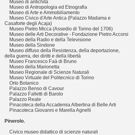
Museo di antichità
Museo di Antropologia ed Etnografia
Museo di Arte e Ammobiliamento
ari del mese di Luglio 2015
Museo Civico d'Arte Antica (Palazzo Madama e
Casaforte degli Acaja)
ari del mese di Ottobre 2015.
Museo Pietro Micca (Assedio di Torino del 1706)
Museo delle Arti Decorative - Fondazione Pietro Accorsi
lari del mese di Novembre 2015.
Museo della Radio e della Televisione
Museo della Sindone
Museo diffuso della Resistenza, della deportazione,
ari del mese di Dicembre 2015.
della guerra, dei diritti e della libertà
Museo Francesco Faà di Bruno
Museo della Marionetta
Museo Regionale di Scienze Naturali
Musei Italiani, tra mostre, eventi e monumenti
Museo Virtuale del Politecnico di Torino
Orto Botanico
Palazzo Benso di Cavour
nigiana
Palazzo Falletti di Barolo
Palazzo Reale
Laterano
Pinacoteca della Accademia Albertina di Belle Arti
Pinacoteca Giovanni e Marella Agnelli
io culturale complesso fatto di episodi d'arte e preziose tes
Pinerolo.
io culturale complesso: i musei in Città metropolitana di Ge
Civico museo didattico di scienze naturali