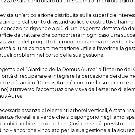
rezza e sarà controllato da un Sistema di monitoraggio dei 
revista un’articolazione distribuita sulla superficie intere
acini che dal punto di vista idraulico e costruttivo hann
 concezione risponde a più di un’ esigenza dettata sia da
rficie da trattare che comporterà in ogni caso una succ
izzazione del progetto (il cronoprogramma prevede 7 Fasi i
.
ssità di una compartimentazione utile a favorirne la gesti
opolari del mese di Giugno 2013.
tuali problemi nel corso della sua gestione.
opolari del mese di Luglio 2013.
rogetto del “Giardino della Domus Aurea” all’interno del
olontà di recuperare e integrare la percezione dei due 
evisione.
eo e più antico (Domus Aurea) con quello superiore e p
ano) attraverso l’accentuazione visiva dall’esterno di elem
us Aurea.
ie e documenta l’evoluzione storica della telefonia.
ecessaria assenza di elementi arborei verticali, è stata ris
ssenze floreali e a verde che si dispongono negli ampi spa
i ambiti architettonici antichi. Così come già previsto nel 
ci nell'etere".
dino – ancorché vincolato per la sua gestione alla sicurez