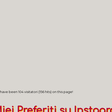
a Lunigiana
nel Laterano
imonio culturale complesso fatto di episodi d'arte e prez
imonio culturale complesso: i musei in Città metropolitan
imonio culturale complesso: i musei in provincia di Savona
imonio culturale complesso: i musei in provincia di La Spez
imonio culturale complesso: i musei in provincia di Imperia
have been 104 visitatori (156 hits) on this page!
Miei Preferiti su Instag