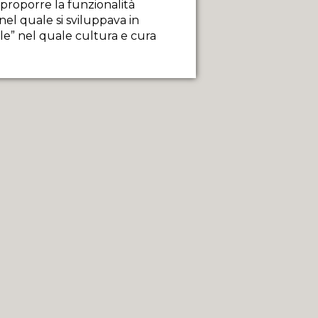
iproporre la funzionalità
nel quale si sviluppava in
e” nel quale cultura e cura