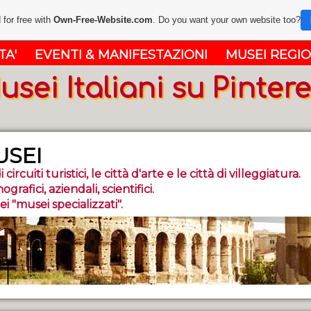
 for free with
Own-Free-Website.com
. Do you want your own website too?
TA'
EVENTI & MANIFESTAZIONI
MUSEI REGIO
usei Italiani su Pintere
USEI
 circuiti turistici, le città d'arte e le città di villeggiatura.
nografici, aziendali, scientifici.
 "musei specializza­ti".