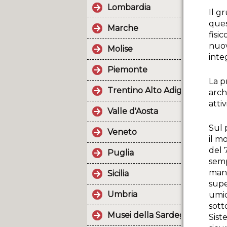
Lombardia
Il g
ques
Marche
fisi
nuov
Molise
inte
Piemonte
La p
Trentino Alto Adige
arch
atti
Valle d'Aosta
Sul 
Veneto
il m
del 
Puglia
semp
mant
Sicilia
supe
Umbria
umid
sott
Musei della Sardegna
Sist