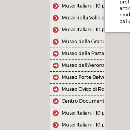
prot
Musei Italiani: i 10 post più p
anti
modo
Musei della Valle d'Aosta
del 
Musei Italiani: i 10 post più p
Museo della Grande Guerra 1
Museo della Pasta
Museo dell'Aeronautica Giann
Museo Forte Belvedere
Museo Civico di Rovereto
Centro Documentazione Lus
Musei Italiani: i 10 post più p
Musei Italiani: i 10 post più p