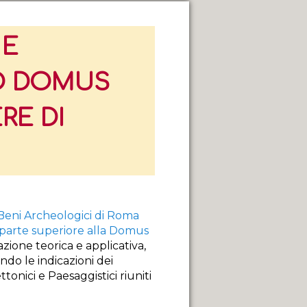
 E
O DOMUS
RE DI
Beni Archeologici di Roma
a parte superiore alla Domus
azione teorica e applicativa,
ndo le indicazioni dei
tonici e Paesaggistici riuniti