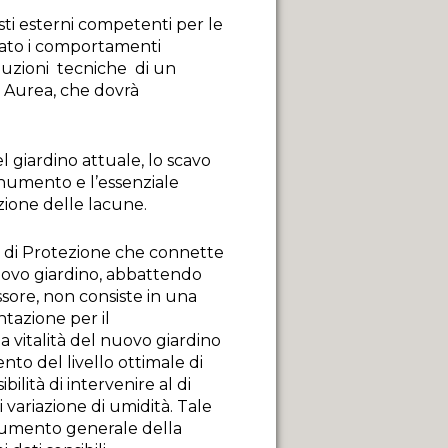
sti esterni competenti per le
stato i comportamenti
luzioni tecniche di un
 Aurea, che dovrà
l giardino attuale, lo scavo
onumento e l’essenziale
azione delle lacune.
to di Protezione che connette
uovo giardino, abbattendo
ssore, non consiste in una
tazione per il
a vitalità del nuovo giardino
to del livello ottimale di
ilità di intervenire al di
 variazione di umidità. Tale
 aumento generale della