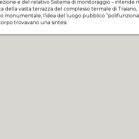
ezione e del relativo Sistema di monitoraggio – intende r
opolari del mese di Gennaio 2014.
ca della vasta terrazza del complesso termale di Traiano, 
 monumentale, l’idea del luogo pubblico “polifunzional
corpo trovavano una sintesi.
opolari del mese di Febbraio 2014.
914-1918
i Caproni
erna
opolari del mese di Giugno 2014.
opolari del mese di Luglio 2014.