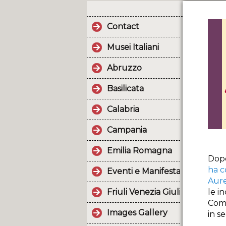
Contact
Musei Italiani
Abruzzo
Basilicata
Calabria
Campania
Emilia Romagna
Dopo
ha c
Eventi e Manifestazioni.
Aur
Friuli Venezia Giulia
le i
Comi
Images Gallery
in s