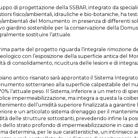
ruppo di progettazione della SSBAR, integrato da speciali
tioni fisico/ambientali, idrauliche e bio-botaniche, ha te
co/ambientali del Monumento in presenza di differenti so
o giardino sostenibile per la conservazione della Domus
gralmente sostituire l’attuale.
rima parte del progetto riguarda l’integrale rimozione de
eologico con l’esposizione della superficie antica del M
vità di consolidamento, ricucitura delle lesioni e di integr
piano antico risanato sarà approntato il Sistema Integra
onumento sotterraneo alla superficie calpestabile del n
70% l’attuale peso. Il Sistema, inferiore a un metro di spe
lice impermeabilizzazione, ma integra a questa la coiben
enimento dell’umidità superiore finalizzata a garantire l
riore e un articolato sistema drenaggio per il mantenimen
ità delle strutture sottostanti, prevedendo infine la possib
o dello strato profondo di impermeabilizzazione in caso di
ema determina, per le sue caratteristiche, un intrinseco