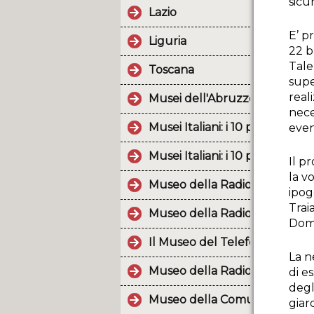
sicu
Lazio
E’ p
Liguria
22 b
Tale
Toscana
supe
real
Musei dell'Abruzzo (2a parte)
nece
Musei Italiani: i 10 post più p
even
Musei Italiani: i 10 post più p
Il p
la v
Museo della Radio e della Tel
ipog
Trai
Museo della Radio d'Epoca
Dom
Il Museo del Telefono raccogl
La n
Museo della Radio di Tuglie.
di e
degl
Museo della Comunicazione "Vo
giar