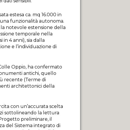
dati sensibili.
ssata estesa ca. mq 16.000 in
o una funzionalità autonoma.
lla notevole estensione della
essione temporale nella
n 4 anni), sia dalla
one e l’individuazione di
 Colle Oppio, ha confermato
monumenti antichi, quello
iù recente (Terme di
enti architettonici della
arcita con un’accurata scelta
zi sottolineando la lettura
Progetto preliminare, il
za del Sistema integrato di