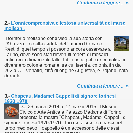
Continua a leggere ... »
2.-
L'onnicomprensiva e festosa universalità dei musei
molisani
.
Il territorio molisano condivise la sua storia con
l'Abruzzo, fino alla caduta dell'Impero Romano.
Resti di quel tempo si possono ancora osservare a
Larino, dove sono stati rinvenuti reperti di mosaici
policromi ottimamente fatti. Tutti i principali centri molisani
divennero colonie romane, tra cui Isernia, colonia fin dal
262 a.C. , Venafro, città di origine Augustea, e Bojano, nata
durante
Continua a leggere ... »
3.-
Chapeau, Madame! Cappelli di signore torinesi
1920-1970.
Dal 26 marzo 2014 al 1° marzo 2015, il Museo
Civico d'Arte Antica a Palazzo Madama di Torino
presenta la mostra "Chapeau, Madame! Cappelli di
signore torinesi 1920-1970". Fin dalla sua comparsa nel
tardo medioevo il cappello è un accessorio delle classi