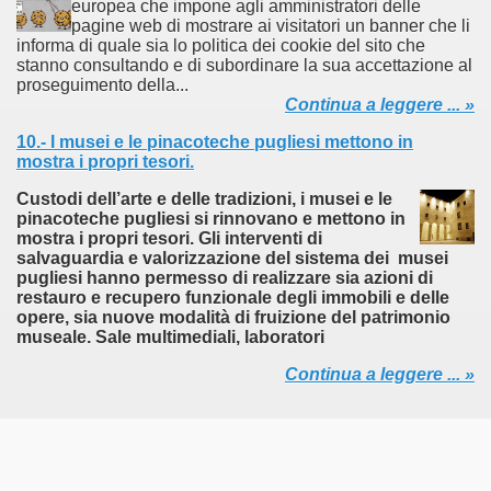
europea che impone agli amministratori delle
pagine web di mostrare ai visitatori un banner che li
informa di quale sia lo politica dei cookie del sito che
stanno consultando e di subordinare la sua accettazione al
proseguimento della...
Continua a leggere ... »
ari del mese di Giugno 2014.
10.- I musei e le pinacoteche pugliesi mettono in
ari del mese di Luglio 2014.
mostra i propri tesori.
o di significative opere museali.
Custodi dell’arte e delle tradizioni, i musei e le
pinacoteche pugliesi si rinnovano e mettono in
mostra i propri tesori. Gli interventi di
ari del mese di Agosto 2014.
salvaguardia e valorizzazione del sistema dei musei
pugliesi hanno permesso di realizzare sia azioni di
lari del mese di Settembre 2014
restauro e recupero funzionale degli immobili e delle
opere, sia nuove modalità di fruizione del patrimonio
museale. Sale multimediali, laboratori
ari del mese di Dicembre 2014.
Continua a leggere ... »
lari del mese di Gennaio 2015
: Colosseo, Sotterranei e Terzo Ordine
: Progetto Domus Aurea. Visita al cantiere di restauro