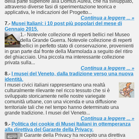
della parte superiore alla Domus Aurea, che ha sviluppato,
attraverso diverse fasi di sperimentazione teorica e
documenta l’evoluzione storica della telefonia.
applicativa, le indicazioni del Progetto...
Continua a leggere ... »
7.-
Musei Italiani: i 10 post più popolari del mese di
Gennaio 2015.
1.- Notevole collezione di reperti bellici nel Museo
nell'etere".
della Grande Guerra. Notevole collezione di reperti
bellici in perfetto stato di conservazione, provenienti
ari del mese di Gennaio 2014.
in gran parte dal fronte della Marmolada a seguito del ritiro
del ghiacciaio. Una piccola ma interessante collezione
privata sulla...
Continua a leggere ... »
8.-
I musei del Veneto, dalla tradizione verso una nuova
ari del mese di Febbraio 2014.
identità.
I musei civici italiani rappresentano una realtà
1918
culturalmente rilevante nel ricco tessuto che si è
sviluppato storicamente nelle nostre variegate
comunità urbane, con una vicenda e una diffusione
territoriale tali che nel tempo hanno determinato una
grande tradizione. I musei del Veneto...
proni
Continua a leggere ... »
9.-
Politica dei cookie di Musei Italiani in ottemperanza
alla direttiva del Garante della Privacy.
Il Garante della Privacy ha recepito una direttiva