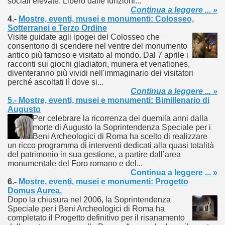
sociali elevate. Libero dalle funzioni...
Continua a leggere ... »
4.-
Mostre, eventi, musei e monumenti: Colosseo,
Sotterranei e Terzo Ordine
Visite guidate agli ipogei del Colosseo che
consentono di scendere nel ventre del monumento
antico più famoso e visitato al mondo. Dal 7 aprile i
racconti sui giochi gladiatori, munera et venationes,
diventeranno più vividi nell'immaginario dei visitatori
perché ascoltati lì dove si...
Continua a leggere ... »
5.- Mostre, eventi, musei e monumenti: Bimillenario di
Augusto
Per celebrare la ricorrenza dei duemila anni dalla
morte di Augusto la Soprintendenza Speciale per i
Beni Archeologici di Roma ha scelto di realizzare
un ricco programma di interventi dedicati alla quasi totalità
del patrimonio in sua gestione, a partire dall’area
ari del mese di Giugno 2013.
monumentale del Foro romano e del...
Continua a leggere ... »
ari del mese di Luglio 2013.
6.-
Mostre, eventi, musei e monumenti: Progetto
Domus Aurea.
Dopo la chiusura nel 2006, la Soprintendenza
one.
Speciale per i Beni Archeologici di Roma ha
completato il Progetto definitivo per il risanamento