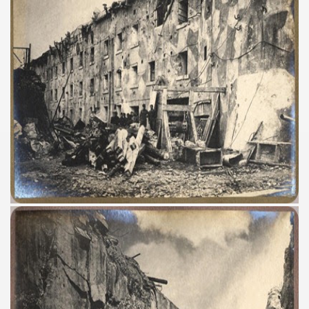
documenta l’evoluzione storica della telefonia.
nell'etere".
ari del mese di Gennaio 2014.
ari del mese di Febbraio 2014.
1918
proni