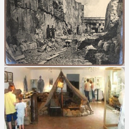
ari del mese di Giugno 2014.
ari del mese di Luglio 2014.
o di significative opere museali.
ari del mese di Agosto 2014.
lari del mese di Settembre 2014
ari del mese di Dicembre 2014.
lari del mese di Gennaio 2015
: Colosseo, Sotterranei e Terzo Ordine
: Progetto Domus Aurea. Visita al cantiere di restauro