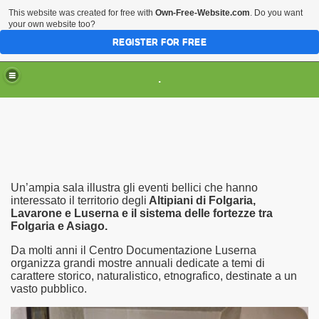
This website was created for free with
Own-Free-Website.com
. Do you want
your own website too?
REGISTER FOR FREE
HOME
ARTI & TRADIZIONI POPOLARI
.
CIVILTA'
EVENTI & MANIFESTAZIONI
MUSEI REGIONALI
SCIENZE & TECNOLOGIA
Musei Italiani su Pinterest
Un’ampia sala illustra gli eventi bellici che hanno
interessato il territorio degli
Altipiani di Folgaria,
Lavarone e Luserna e il sistema delle fortezze tra
Folgaria e Asiago.
Da molti anni il Centro Documentazione Luserna
organizza grandi mostre annuali dedicate a temi di
carattere storico, naturalistico, etnografico, destinate a un
vasto pubblico.