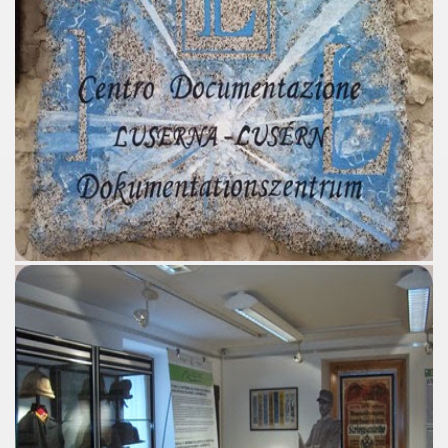
ari del mese di Ottobre 2015.
lari del mese di Novembre 2015.
ari del mese di Dicembre 2015.
Musei Italiani, tra mostre, eventi e monumenti
nigiana
Laterano
io culturale complesso fatto di episodi d'arte e preziose tes
io culturale complesso: i musei in Città metropolitana di Ge
io culturale complesso: i musei in provincia di Savona.
io culturale complesso: i musei in provincia di La Spezia.