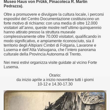
Museo Haus von Prükk, Pinacoteca R. Martin
Pedrazza).
Oltre a promuovere e divulgare la cultura locale, i percorsi
espositivi del Centro Documentazione costituiscono un
forte motivo di richiamo: con una media di oltre 12.000
visitatori all’anno, queste mostre nell’ultimo quinquennio
hanno attirato presso la struttura museale
complessivamente oltre 70.000 visitatori, qualificando in
modo significativo, e ampiamente riconosciuto, sia il
territorio degli Altipiani Cimbri di Folgaria, Lavarone e
Luserna e dell’Alta Valsugana, che l’intero panorama
culturale della Provincia Autonoma di Trento.
Nei mesi estivi organizza visite guidate al vicino Forte
Luserna.
Orario:
ari del mese di Giugno 2013.
da inizio aprile a inizio novembre tutti i giorni
10-12 e 14.30-17.30
ari del mese di Luglio 2013.
one.