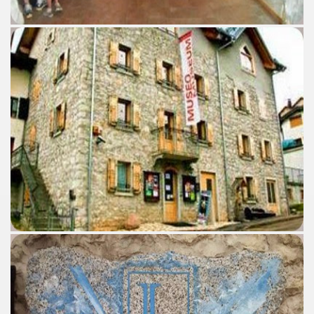
i: Progetto Domus Aurea. Bimillenario di Augusto
ince 1919
nore torinesi 1920-1970.
torio a Torino, 1848-1911.
ari del mese di Febbraio 2015.
ari del mese di Marzo 2015.
ri del mese di Aprile 2015.
ari del mese di Giugno 2015.
 Ferragosto
ari del mese di Luglio 2015