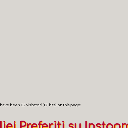
a Lunigiana
nel Laterano
imonio culturale complesso fatto di episodi d'arte e prez
imonio culturale complesso: i musei in Città metropolitan
imonio culturale complesso: i musei in provincia di Savona
imonio culturale complesso: i musei in provincia di La Spez
imonio culturale complesso: i musei in provincia di Imperia
have been 82 visitatori (131 hits) on this page!
Miei Preferiti su Instag