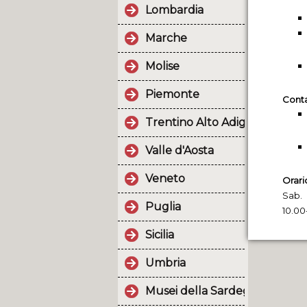
Lombardia
Marche
Molise
Piemonte
Conta
Trentino Alto Adige
Valle d'Aosta
Veneto
Orari
Sab.
Puglia
10.00
Sicilia
Umbria
Musei della Sardegna