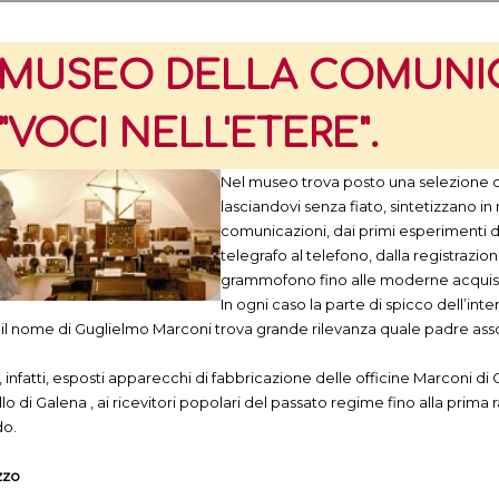
MUSEO DELLA COMUNI
"VOCI NELL'ETERE".
Nel museo trova posto una selezione d
lasciandovi senza fiato, sintetizzano in 
comunicazioni, dai primi esperimenti di e
telegrafo al telefono, dalla registrazi
grammofono fino alle moderne acquisizi
In ogni caso la parte di spicco dell’inte
il nome di Guglielmo Marconi trova grande rilevanza quale padre assol
 infatti, esposti apparecchi di fabbricazione delle officine Marconi di
llo di Galena , ai ricevitori popolari del passato regime fino alla prima r
o.
zzo