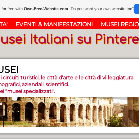
 for free with
Own-Free-Website.com
. Do you want your own website too?
TA'
EVENTI & MANIFESTAZIONI
MUSEI REGIO
usei Italiani su Pintere
USEI
 circuiti turistici, le città d'arte e le città di villeggiatura.
nografici, aziendali, scientifici.
 "musei specializza­ti".