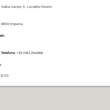
Salita Garzini, 5 - Località Oliveto
18100 Imperia
tti
Telefono:
+39 0183 294988
o
-12.00