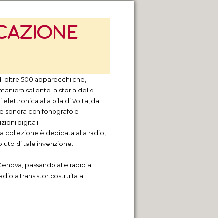
CAZIONE
i oltre 500 apparecchi che,
maniera saliente la storia delle
lettronica alla pila di Volta, dal
one sonora con fonografo e
oni digitali.
ra collezione è dedicata alla radio,
uto di tale invenzione.
 Genova, passando alle radio a
adio a transistor costruita al