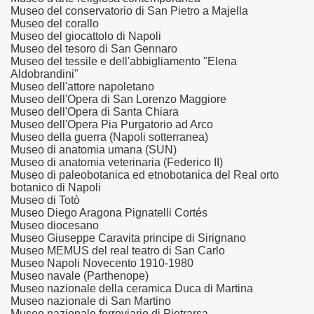
Museo del conservatorio di San Pietro a Majella
Museo del corallo
Museo del giocattolo di Napoli
Museo del tesoro di San Gennaro
Museo del tessile e dell'abbigliamento "Elena
Aldobrandini"
Museo dell'attore napoletano
Museo dell'Opera di San Lorenzo Maggiore
Museo dell'Opera di Santa Chiara
Museo dell'Opera Pia Purgatorio ad Arco
Museo della guerra (Napoli sotterranea)
Museo di anatomia umana (SUN)
Museo di anatomia veterinaria (Federico II)
Museo di paleobotanica ed etnobotanica del Real orto
botanico di Napoli
Museo di Totò
Museo Diego Aragona Pignatelli Cortés
ari del mese di Giugno 2013.
Museo diocesano
Museo Giuseppe Caravita principe di Sirignano
ari del mese di Luglio 2013.
Museo MEMUS del real teatro di San Carlo
Museo Napoli Novecento 1910-1980
Museo navale (Parthenope)
one.
Museo nazionale della ceramica Duca di Martina
Museo nazionale di San Martino
Museo nazionale ferroviario di Pietrarsa