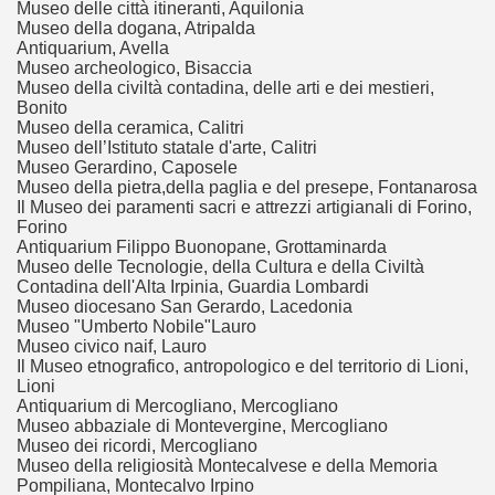
Museo delle città itineranti, Aquilonia
io culturale complesso: i musei in provincia di Imperia.
Museo della dogana, Atripalda
Antiquarium, Avella
Museo archeologico, Bisaccia
Museo della civiltà contadina, delle arti e dei mestieri,
Bonito
Museo della ceramica, Calitri
Museo dell’Istituto statale d'arte, Calitri
Museo Gerardino, Caposele
Museo della pietra,della paglia e del presepe, Fontanarosa
Il Museo dei paramenti sacri e attrezzi artigianali di Forino,
Forino
Antiquarium Filippo Buonopane, Grottaminarda
Museo delle Tecnologie, della Cultura e della Civiltà
Contadina dell'Alta Irpinia, Guardia Lombardi
Museo diocesano San Gerardo, Lacedonia
Museo "Umberto Nobile"Lauro
Museo civico naif, Lauro
Il Museo etnografico, antropologico e del territorio di Lioni,
Lioni
Antiquarium di Mercogliano, Mercogliano
Museo abbaziale di Montevergine, Mercogliano
Museo dei ricordi, Mercogliano
Museo della religiosità Montecalvese e della Memoria
Pompiliana, Montecalvo Irpino