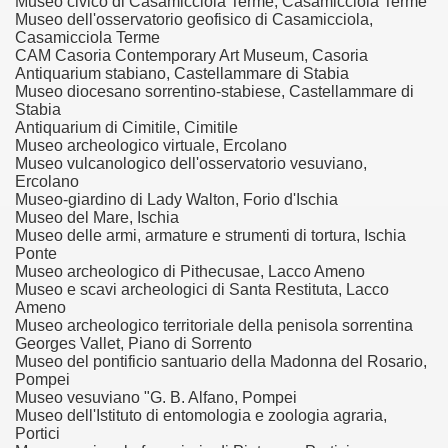
Museo civico di Casamicciola Terme, Casamicciola Terme
Museo dell'osservatorio geofisico di Casamicciola,
Casamicciola Terme
CAM Casoria Contemporary Art Museum, Casoria
Antiquarium stabiano, Castellammare di Stabia
Museo diocesano sorrentino-stabiese, Castellammare di
ari del mese di Giugno 2014.
Stabia
Antiquarium di Cimitile, Cimitile
ari del mese di Luglio 2014.
Museo archeologico virtuale, Ercolano
Museo vulcanologico dell'osservatorio vesuviano,
o di significative opere museali.
Ercolano
Museo-giardino di Lady Walton, Forio d'Ischia
Museo del Mare, Ischia
ari del mese di Agosto 2014.
Museo delle armi, armature e strumenti di tortura, Ischia
Ponte
lari del mese di Settembre 2014
Museo archeologico di Pithecusae, Lacco Ameno
Museo e scavi archeologici di Santa Restituta, Lacco
Ameno
ari del mese di Dicembre 2014.
Museo archeologico territoriale della penisola sorrentina
Georges Vallet, Piano di Sorrento
lari del mese di Gennaio 2015
Museo del pontificio santuario della Madonna del Rosario,
Pompei
: Colosseo, Sotterranei e Terzo Ordine
Museo vesuviano "G. B. Alfano, Pompei
Museo dell'Istituto di entomologia e zoologia agraria,
Portici
: Progetto Domus Aurea. Visita al cantiere di restauro