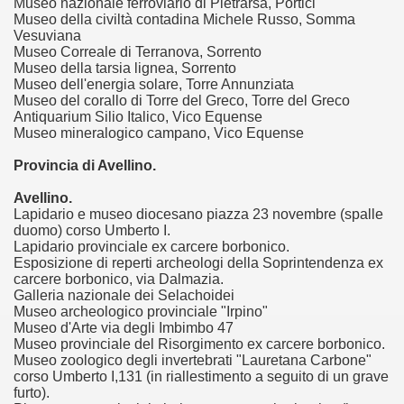
Museo nazionale ferroviario di Pietrarsa, Portici
Museo della civiltà contadina Michele Russo, Somma
i: Progetto Domus Aurea. Bimillenario di Augusto
Vesuviana
Museo Correale di Terranova, Sorrento
ince 1919
Museo della tarsia lignea, Sorrento
Museo dell'energia solare, Torre Annunziata
Museo del corallo di Torre del Greco, Torre del Greco
nore torinesi 1920-1970.
Antiquarium Silio Italico, Vico Equense
Museo mineralogico campano, Vico Equense
torio a Torino, 1848-1911.
Provincia di Avellino.
ari del mese di Febbraio 2015.
Avellino.
Lapidario e museo diocesano piazza 23 novembre (spalle
ari del mese di Marzo 2015.
duomo) corso Umberto I.
Lapidario provinciale ex carcere borbonico.
ri del mese di Aprile 2015.
Esposizione di reperti archeologi della Soprintendenza ex
carcere borbonico, via Dalmazia.
ari del mese di Giugno 2015.
Galleria nazionale dei Selachoidei
Museo archeologico provinciale "Irpino"
Museo d'Arte via degli Imbimbo 47
 Ferragosto
Museo provinciale del Risorgimento ex carcere borbonico.
Museo zoologico degli invertebrati "Lauretana Carbone"
ari del mese di Luglio 2015
corso Umberto I,131 (in riallestimento a seguito di un grave
furto).