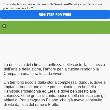
This website was created for free with
Own-Free-Website.com
. Do you want
your own website too?
REGISTER FOR FREE
HOME
ARTI & TRADIZIONI POPOLARI
.
CIVILTA'
EVENTI & MANIFESTAZIONI
MUSEI REGIONALI
SCIENZE & TECNOLOGIA
Musei Italiani su Pinterest
La dolcezza del clima, la bellezza delle coste, la ricchezza
dell’arte e della storia, l’amore per la cucina rendono la
Campania una terra tutta da vivere.
Un territorio ricco e dalla storia complessa, dunque, dove si
impiantarono alcune delle prime colonie greche della
Penisola, Poseidonia ed Elea, e dove ben presto alla
colonizzazione greca si contrappose quella etrusca con gli
abitati di Pontecagnano Faiano, che già aveva continuità
di vita dall’età del rame e Fratte.