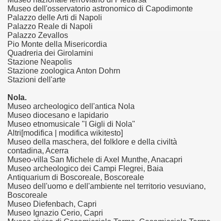
Museo dell'osservatorio astronomico di Capodimonte
Palazzo delle Arti di Napoli
documenta l’evoluzione storica della telefonia.
Palazzo Reale di Napoli
Palazzo Zevallos
Pio Monte della Misericordia
Quadreria dei Girolamini
nell'etere".
Stazione Neapolis
Stazione zoologica Anton Dohrn
Stazioni dell'arte
ari del mese di Gennaio 2014.
Nola.
Museo archeologico dell'antica Nola
Museo diocesano e lapidario
ari del mese di Febbraio 2014.
Museo etnomusicale "I Gigli di Nola"
Altri[modifica | modifica wikitesto]
Museo della maschera, del folklore e della civiltà
1918
contadina, Acerra
Museo-villa San Michele di Axel Munthe, Anacapri
Museo archeologico dei Campi Flegrei, Baia
Antiquarium di Boscoreale, Boscoreale
proni
Museo dell'uomo e dell'ambiente nel territorio vesuviano,
Boscoreale
Museo Diefenbach, Capri
Museo Ignazio Cerio, Capri