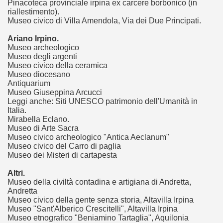
Pinacoteca provinciale irpina ex carcere borbonico (in
ari del mese di Ottobre 2015.
riallestimento).
Museo civico di Villa Amendola, Via dei Due Principati.
lari del mese di Novembre 2015.
Ariano Irpino.
ari del mese di Dicembre 2015.
Museo archeologico
Museo degli argenti
Museo civico della ceramica
Museo diocesano
Antiquarium
Musei Italiani, tra mostre, eventi e monumenti
Museo Giuseppina Arcucci
Leggi anche: Siti UNESCO patrimonio dell'Umanità in
nigiana
Italia.
Mirabella Eclano.
Museo di Arte Sacra
Laterano
Museo civico archeologico "Antica Aeclanum"
Museo civico del Carro di paglia
io culturale complesso fatto di episodi d'arte e preziose tes
Museo dei Misteri di cartapesta
io culturale complesso: i musei in Città metropolitana di Ge
Altri.
Museo della civiltà contadina e artigiana di Andretta,
Andretta
io culturale complesso: i musei in provincia di Savona.
Museo civico della gente senza storia, Altavilla Irpina
Museo "Sant'Alberico Crescitelli", Altavilla Irpina
io culturale complesso: i musei in provincia di La Spezia.
Museo etnografico "Beniamino Tartaglia", Aquilonia