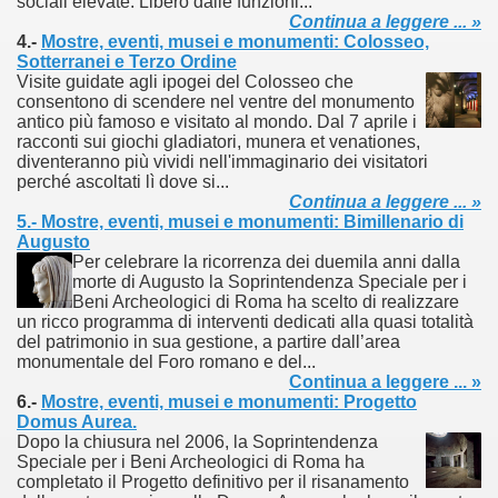
sociali elevate. Libero dalle funzioni...
Continua a leggere ... »
4.-
Mostre, eventi, musei e monumenti: Colosseo,
Sotterranei e Terzo Ordine
Visite guidate agli ipogei del Colosseo che
consentono di scendere nel ventre del monumento
antico più famoso e visitato al mondo. Dal 7 aprile i
racconti sui giochi gladiatori, munera et venationes,
diventeranno più vividi nell'immaginario dei visitatori
perché ascoltati lì dove si...
Continua a leggere ... »
5.- Mostre, eventi, musei e monumenti: Bimillenario di
Augusto
Per celebrare la ricorrenza dei duemila anni dalla
morte di Augusto la Soprintendenza Speciale per i
Beni Archeologici di Roma ha scelto di realizzare
un ricco programma di interventi dedicati alla quasi totalità
del patrimonio in sua gestione, a partire dall’area
ari del mese di Giugno 2013.
monumentale del Foro romano e del...
Continua a leggere ... »
ari del mese di Luglio 2013.
6.-
Mostre, eventi, musei e monumenti: Progetto
Domus Aurea.
Dopo la chiusura nel 2006, la Soprintendenza
one.
Speciale per i Beni Archeologici di Roma ha
completato il Progetto definitivo per il risanamento