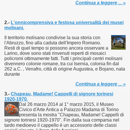
Continua a leggere ... »
2.-
L'onnicomprensiva e festosa universalità dei musei
molisani
.
Il territorio molisano condivise la sua storia con
l'Abruzzo, fino alla caduta dell'Impero Romano.
Resti di quel tempo si possono ancora osservare a
Larino, dove sono stati rinvenuti reperti di mosaici
policromi ottimamente fatti. Tutti i principali centri molisani
divennero colonie romane, tra cui Isernia, colonia fin dal
262 a.C. , Venafro, città di origine Augustea, e Bojano, nata
durante
Continua a leggere ... »
3.-
Chapeau, Madame! Cappelli di signore torinesi
1920-1970.
Dal 26 marzo 2014 al 1° marzo 2015, il Museo
Civico d'Arte Antica a Palazzo Madama di Torino
presenta la mostra "Chapeau, Madame! Cappelli di
signore torinesi 1920-1970". Fin dalla sua comparsa nel
tardo medioevo il cappello è un accessorio delle classi