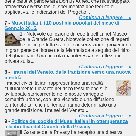
della parte superiore alla Domus Aurea, che ha sviluppato,
attraverso diverse fasi di sperimentazione teorica e
documenta l’evoluzione storica della telefonia.
applicativa, le indicazioni del Progetto...
Continua a leggere ... »
7.-
Musei Italiani: i 10 post più popolari del mese di
Gennaio 2015.
1.- Notevole collezione di reperti bellici nel Museo
nell'etere".
della Grande Guerra. Notevole collezione di reperti
bellici in perfetto stato di conservazione, provenienti
ari del mese di Gennaio 2014.
in gran parte dal fronte della Marmolada a seguito del ritiro
del ghiacciaio. Una piccola ma interessante collezione
privata sulla...
Continua a leggere ... »
8.-
I musei del Veneto, dalla tradizione verso una nuova
ari del mese di Febbraio 2014.
identità.
I musei civici italiani rappresentano una realtà
1918
culturalmente rilevante nel ricco tessuto che si è
sviluppato storicamente nelle nostre variegate
comunità urbane, con una vicenda e una diffusione
territoriale tali che nel tempo hanno determinato una
grande tradizione. I musei del Veneto...
proni
Continua a leggere ... »
9.-
Politica dei cookie di Musei Italiani in ottemperanza
alla direttiva del Garante della Privacy.
Il Garante della Privacy ha recepito una direttiva