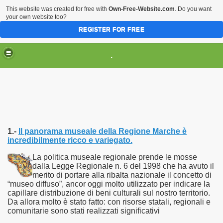
This website was created for free with
Own-Free-Website.com
. Do you want
your own website too?
REGISTER FOR FREE
HOME
ARTI & TRADIZIONI POPOLARI
.
CIVILTA'
EVENTI & MANIFESTAZIONI
MUSEI REGIONALI
SCIENZE & TECNOLOGIA
Musei Italiani su Pinterest
1.-
Il panorama museale della Regione Marche è
incredibilmente ricco e variegato.
La politica museale regionale prende le mosse
dalla Legge Regionale n. 6 del 1998 che ha avuto il
merito di portare alla ribalta nazionale il concetto di
“museo diffuso”, ancor oggi molto utilizzato per indicare la
capillare distribuzione di beni culturali sul nostro territorio.
Da allora molto è stato fatto: con risorse statali, regionali e
comunitarie sono stati realizzati significativi