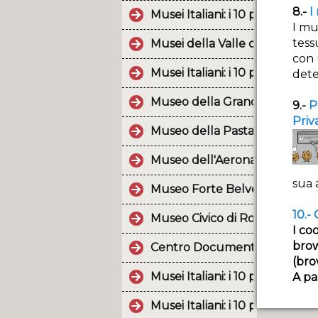
8.-
I
Musei Italiani: i 10 post più p
I mu
tess
Musei della Valle d'Aosta
con 
Musei Italiani: i 10 post più p
dete
Museo della Grande Guerra 1
9.-
P
Priv
Museo della Pasta
Museo dell'Aeronautica Giann
sua 
Museo Forte Belvedere
10.-
Museo Civico di Rovereto
I co
brow
Centro Documentazione Lus
(bro
Musei Italiani: i 10 post più p
A pa
Musei Italiani: i 10 post più p