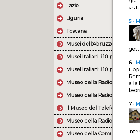
glad
Lazio
visit
Liguria
5.- 
Toscana
Musei dell'Abruzzo (2a parte)
gest
Musei Italiani: i 10 post più p
6.-
M
Musei Italiani: i 10 post più p
Dopo
Roma
Museo della Radio e della Tel
alla
teor
Museo della Radio d'Epoca
7.-
M
Il Museo del Telefono raccogl
Museo della Radio di Tuglie.
inte
Museo della Comunicazione "Vo