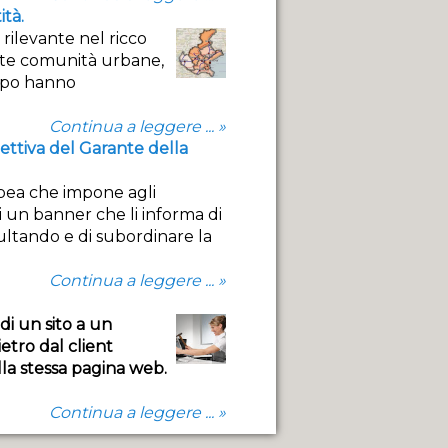
ità.
 rilevante nel ricco
gate comunità urbane,
empo hanno
Continua a leggere ... »
rettiva del Garante della
opea che impone agli
i un banner che li informa di
sultando e di subordinare la
Continua a leggere ... »
 di un sito a un
etro dal client
lla stessa pagina web.
Continua a leggere ... »