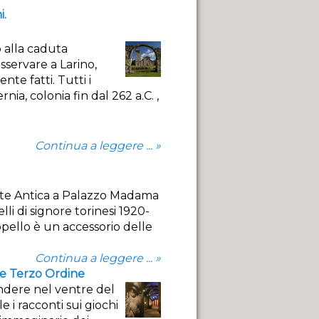
i
.
o alla caduta
servare a Larino,
te fatti. Tutti i
nia, colonia fin dal 262 a.C. ,
Continua a leggere ... »
Arte Antica a Palazzo Madama
i di signore torinesi 1920-
ppello è un accessorio delle
Continua a leggere ... »
 e Terzo Ordine
endere nel ventre del
 i racconti sui giochi