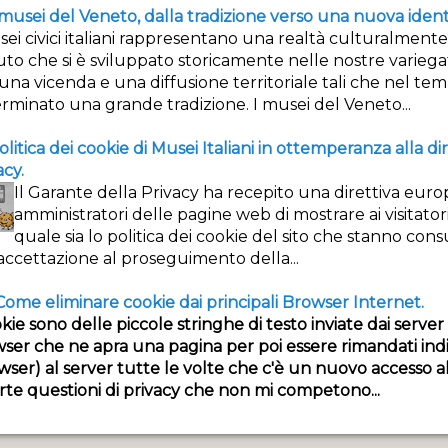
 musei del Veneto, dalla tradizione verso una nuova ident
opolari del mese di Gennaio 2014.
sei civici italiani rappresentano una realtà culturalmente
uto che si è sviluppato storicamente nelle nostre varie
una vicenda e una diffusione territoriale tali che nel t
opolari del mese di Febbraio 2014.
rminato una grande tradizione. I musei del Veneto...
914-1918
olitica dei cookie di Musei Italiani in ottemperanza alla di
acy.
Il Garante della Privacy ha recepito una direttiva eur
amministratori delle pagine web di mostrare ai visitator
i Caproni
quale sia lo politica dei cookie del sito che stanno con
accettazione al proseguimento della...
 Come eliminare cookie dai principali Browser Internet.
okie sono delle piccole stringhe di testo inviate dai server
ser che ne apra una pagina per poi essere rimandati indi
erna
wser) al server tutte le volte che c'è un nuovo accesso a
opolari del mese di Giugno 2014.
rte questioni di privacy che non mi competono...
opolari del mese di Luglio 2014.