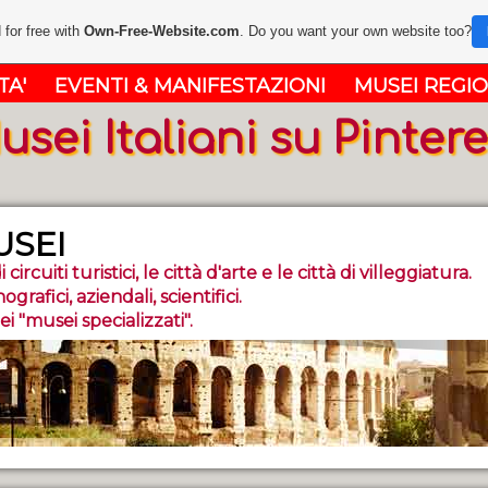
 for free with
Own-Free-Website.com
. Do you want your own website too?
TA'
EVENTI & MANIFESTAZIONI
MUSEI REGIO
usei Italiani su Pintere
USEI
 circuiti turistici, le città d'arte e le città di villeggiatura.
nografici, aziendali, scientifici.
 "musei specializza­ti".