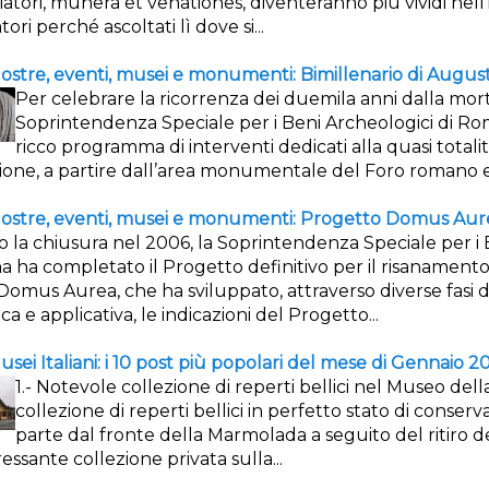
iatori, munera et venationes, diventeranno più vividi nel
atori perché ascoltati lì dove si...
Mostre, eventi, musei e monumenti: Bimillenario di Augus
Per celebrare la ricorrenza dei duemila anni dalla mor
Soprintendenza Speciale per i Beni Archeologici di Rom
ricco programma di interventi dedicati alla quasi totali
.
ione, a partire dall’area monumentale del Foro romano e 
opolari del mese di Giugno 2013.
ostre, eventi, musei e monumenti: Progetto Domus Aur
opolari del mese di Luglio 2013.
 la chiusura nel 2006, la Soprintendenza Speciale per i 
 ha completato il Progetto definitivo per il risanamento
evisione.
 Domus Aurea, che ha sviluppato, attraverso diverse fasi 
ica e applicativa, le indicazioni del Progetto...
usei Italiani: i 10 post più popolari del mese di Gennaio 20
ie e documenta l’evoluzione storica della telefonia.
1.- Notevole collezione di reperti bellici nel Museo de
collezione di reperti bellici in perfetto stato di conser
parte dal fronte della Marmolada a seguito del ritiro d
ressante collezione privata sulla...
ci nell'etere".