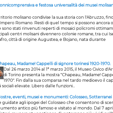
'onnicomprensiva e festosa universalità dei musei molisan
erritorio molisano condivise la sua storia con l'Abruzzo, fin
'Impero Romano. Resti di quel tempo si possono ancora os
 sono stati rinvenuti reperti di mosaici policromi ottimamen
cipali centri molisani divennero colonie romane, tra cui Iser
fro, città di origine Augustea, e Bojano, nata durante
hapeau, Madame! Cappelli di signore torinesi 1920-1970.
Dal 26 marzo 2014 al 1° marzo 2015, il Museo Civico d'
di Torino presenta la mostra "Chapeau, Madame! Cappell
1970". Fin dalla sua comparsa nel tardo medioevo il ca
i sociali elevate. Libero dalle funzioni...
ostre, eventi, musei e monumenti: Colosseo, Sotterranei
te guidate agli ipogei del Colosseo che consentono di sc
mento antico più famoso e visitato al mondo. Dal 7 aprile