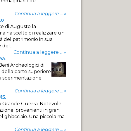
l'immaginario dei
Continua a leggere ... »
to
te di Augusto la
a ha scelto di realizzare un
tà del patrimonio in sua
del...
Continua a leggere ... »
ea.
Beni Archeologici di
 della parte superiore
di sperimentazione
Continua a leggere ... »
15.
lla Grande Guerra. Notevole
vazione, provenienti in gran
el ghiacciaio. Una piccola ma
Continua a leggere ... »