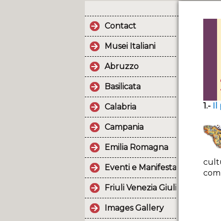
Contact
Musei Italiani
Abruzzo
Basilicata
1.-
Il
Calabria
Campania
Emilia Romagna
cultu
Eventi e Manifestazioni.
comu
Friuli Venezia Giulia
Images Gallery