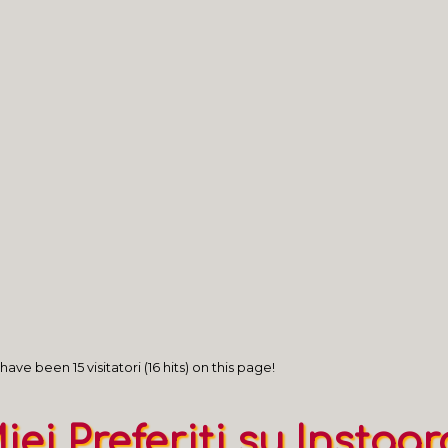
a Lunigiana
nel Laterano
imonio culturale complesso fatto di episodi d'arte e prez
imonio culturale complesso: i musei in Città metropolitan
imonio culturale complesso: i musei in provincia di Savona
imonio culturale complesso: i musei in provincia di La Spez
imonio culturale complesso: i musei in provincia di Imperia
ave been 15 visitatori (16 hits) on this page!
Miei Preferiti su Instag