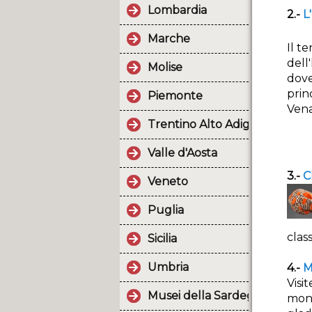
Lombardia
2.-
L
Marche
Il t
dell
Molise
dove
prin
Piemonte
Vena
Trentino Alto Adige
Valle d'Aosta
3.-
C
Veneto
Puglia
class
Sicilia
Umbria
4.-
M
Visi
Musei della Sardegna
monu