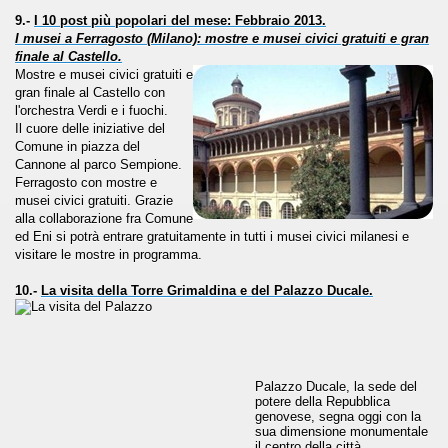
9.-
I 10 post più popolari del mese: Febbraio 2013.
i: Progetto Domus Aurea. Bimillenario di Augusto
I musei a Ferragosto (Milano): mostre e musei civici gratuiti e gran
finale al Castello.
ince 1919
Mostre e musei civici gratuiti e
gran finale al Castello con
l'orchestra Verdi e i fuochi.
nore torinesi 1920-1970.
Il cuore delle iniziative del
Comune in piazza del
torio a Torino, 1848-1911.
Cannone al parco Sempione.
Ferragosto con mostre e
ari del mese di Febbraio 2015.
musei civici gratuiti. Grazie
alla collaborazione fra Comune
ed Eni si potrà entrare gratuitamente in tutti i musei civici milanesi e
ari del mese di Marzo 2015.
visitare le mostre in programma.
ri del mese di Aprile 2015.
10.-
La visita della Torre Grimaldina e del Palazzo Ducale.
ari del mese di Giugno 2015.
 Ferragosto
Palazzo Ducale, la sede del
potere della Repubblica
ari del mese di Luglio 2015
genovese, segna oggi con la
sua dimensione monumentale
il centro della città.