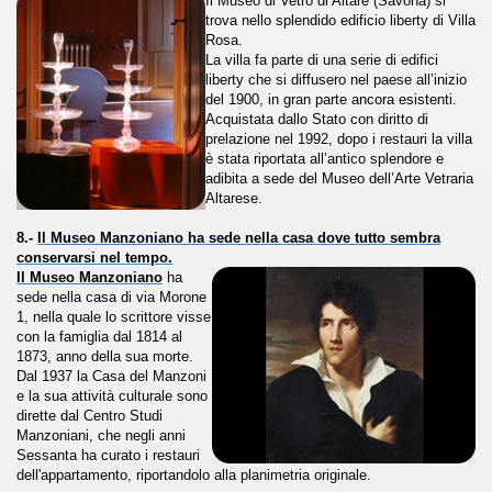
Il Museo di Vetro di Altare (Savona) si
trova nello splendido edificio liberty di Villa
Rosa.
La villa fa parte di una serie di edifici
liberty che si diffusero nel paese all’inizio
del 1900, in gran parte ancora esistenti.
ari del mese di Giugno 2014.
Acquistata dallo Stato con diritto di
prelazione nel 1992, dopo i restauri la villa
ari del mese di Luglio 2014.
è stata riportata all’antico splendore e
adibita a sede del Museo dell’Arte Vetraria
o di significative opere museali.
Altarese.
8.-
Il Museo Manzoniano ha sede nella casa dove tutto sembra
ari del mese di Agosto 2014.
conservarsi nel tempo.
Il Museo Manzoniano
ha
lari del mese di Settembre 2014
sede nella casa di via Morone
1, nella quale lo scrittore visse
con la famiglia dal 1814 al
ari del mese di Dicembre 2014.
1873, anno della sua morte.
Dal 1937 la Casa del Manzoni
lari del mese di Gennaio 2015
e la sua attività culturale sono
dirette dal Centro Studi
: Colosseo, Sotterranei e Terzo Ordine
Manzoniani, che negli anni
Sessanta ha curato i restauri
dell'appartamento, riportandolo alla planimetria originale.
: Progetto Domus Aurea. Visita al cantiere di restauro