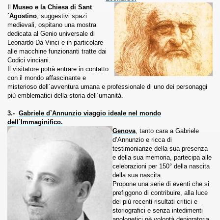
Il
Museo e la Chiesa di Sant
´Agostino
, suggestivi spazi
medievali, ospitano una mostra
dedicata al Genio universale di
Leonardo Da Vinci e in particolare
alle macchine funzionanti tratte dai
Codici vinciani.
Il visitatore potrà entrare in contatto
con il mondo affascinante e
misterioso dell´avventura umana e professionale di uno dei personaggi
più emblematici della storia dell´umanità.
3.-
Gabriele d`Annunzio viaggio ideale nel mondo
dell`Immaginifico.
Genova
, tanto cara a Gabriele
d’Annunzio e ricca di
testimonianze della sua presenza
e della sua memoria, partecipa alle
celebrazioni per 150° della nascita
della sua nascita.
Propone una serie di eventi che si
prefiggono di contribuire, alla luce
dei più recenti risultati critici e
storiografici e senza intedimenti
apologetici nè volontà denigratoria,