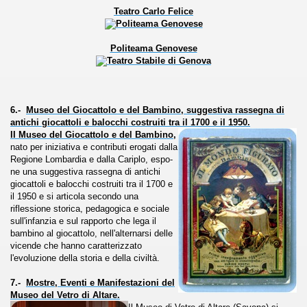
Teatro Carlo Felice
documenta l’evoluzione storica della telefonia.
Politeama Genovese
nell'etere".
6.-
Museo del Giocattolo e del Bambino, suggestiva rassegna di
ari del mese di Gennaio 2014.
antichi giocattoli e balocchi costruiti tra il 1700 e il 1950.
II Museo del Giocattolo e del Bambino,
nato per iniziativa e contributi eroga­ti dalla
Regione Lombardia e dalla Cariplo, espo­
ari del mese di Febbraio 2014.
ne una suggestiva rassegna di antichi
giocattoli e balocchi costruiti tra il 1700 e
il 1950 e si articola secondo una
1918
riflessione storica, pedagogica e sociale
sull'infanzia e sul rapporto che lega il
bam­bino al giocattolo, nell'alternarsi delle
vicende che hanno caratterizzato
proni
l'evoluzione della storia e della civiltà.
7.-
Mostre, Eventi e Manifestazioni del
Museo del Vetro di Altare.