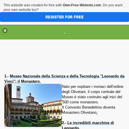
This website was created for free with
Own-Free-Website.com
. Do you want
your own website too?
REGISTER FOR FREE
HOME
ARTI & TRADIZIONI POPOLARI
.
CIVILTA'
EVENTI & MANIFESTAZIONI
MUSEI REGIONALI
SCIENZE & TECNOLOGIA
Musei Italiani su Pinterest
1.-
Museo Nazionale della Scienza e della Tecnologia "Leonardo da
Vinci": il Monastero.
Nato per ospitare i monaci dell'ordine
degli Olivetani, il corpo centrale del
Museo è stato costruito agli inizi del
'500 come monastero.
Il Convento Benedettino diventa
Monastero Olivetano
.
2.-
Le incredibili macchine di
Leonardo.