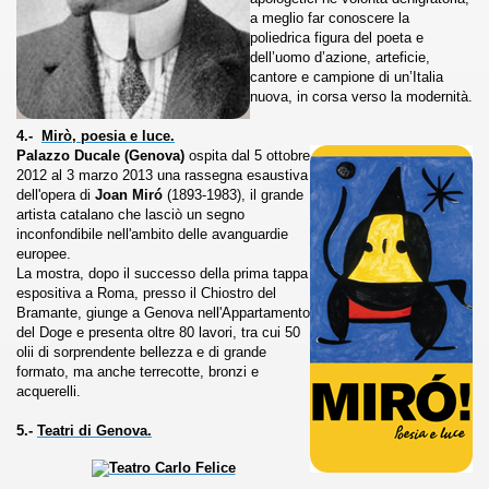
a meglio far conoscere la
poliedrica figura del poeta e
dell’uomo d’azione, arteficie,
cantore e campione di un’Italia
nuova, in corsa verso la modernità.
4.-
Mirò, poesia e luce.
Palazzo Ducale (Genova)
ospita dal 5 ottobre
2012 al 3 marzo 2013 una rassegna esaustiva
dell'opera di
Joan Miró
(1893-1983), il grande
artista catalano che lasciò un segno
inconfondibile nell'ambito delle avanguardie
europee.
La mostra, dopo il successo della prima tappa
espositiva a Roma, presso il Chiostro del
Bramante, giunge a Genova nell'Appartamento
del Doge e presenta oltre 80 lavori, tra cui 50
ari del mese di Giugno 2013.
olii di sorprendente bellezza e di grande
formato, ma anche terrecotte, bronzi e
ari del mese di Luglio 2013.
acquerelli.
5.-
Teatri di Genova.
one.