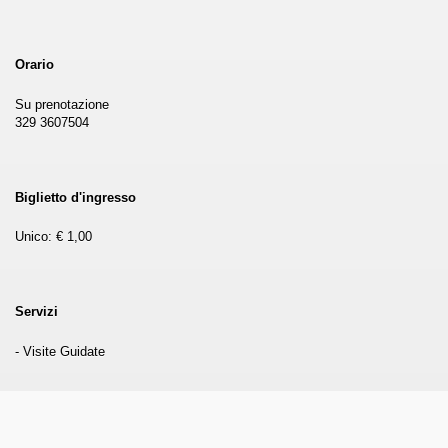
Orario
Su prenotazione
329 3607504
Biglietto d'ingresso
Unico: € 1,00
Servizi
ari del mese di Giugno 2013.
- Visite Guidate
ari del mese di Luglio 2013.
one.