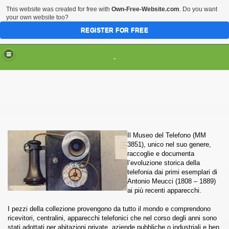
This website was created for free with
Own-Free-Website.com
. Do you want
your own website too?
REGISTER FOR FREE
HOME
ARTI & TRADIZIONI POPOLARI
.
CIVILTA'
EVENTI & MANIFESTAZIONI
MUSEI REGIONALI
SCIENZE & TECNOLOGIA
Musei Italiani su Pinterest
Il Museo del Telefono (MM
3851), unico nel suo genere,
raccoglie e documenta
l’evoluzione storica della
telefonia dai primi esemplari di
Antonio Meucci (1808 – 1889)
ai più recenti apparecchi.
I pezzi della collezione provengono da tutto il mondo e comprendono
ricevitori, centralini, apparecchi telefonici che nel corso degli anni sono
stati adottati per abitazioni private, aziende pubbliche o industriali e ben