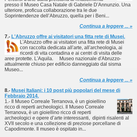
presso il Museo Casa Natale di Gabriele D'Annunzio. Una
ulteriore, proficua collaborazione tra le due
documenta l’evoluzione storica della telefonia.
Soprintendenze dell’Abruzzo, quella per i Beni...
Continua a leggere ... »
7.-
L'Abruzzo offre ai visitatori una fitta rete di Musei.
nell'etere".
L'Abruzzo offre ai visitatori una fitta rete di Musei
con raccolta dedicata all'arte, all'archeologia, ai
ari del mese di Gennaio 2014.
ricordi di vita contadina e ai centri di visita delle
aree protette. L'Aquila. Museo nazionale d'Abruzzo-
attualmente chiuso per edificio danneggiato dal sisma
Museo...
ari del mese di Febbraio 2014.
Continua a leggere ... »
1918
8.-
Musei Italiani: i 10 post più popolari del mese di
Febbraio 2014.
1.- Il Museo Correale Terranova, è un gioiellino
ricco di reperti archeologici. Il Museo Correale
Terranova, è un gioiellino ricco di reperti
proni
archeologici e opere d’arte interessanti, dipinti risalenti al
XVII secolo e una collezione di preziose porcellane di
Capodimonte. Il museo è ospitato in...