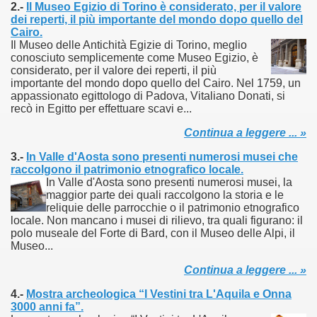
2.-
Il Museo Egizio di Torino è considerato, per il valore
dei reperti, il più importante del mondo dopo quello del
Cairo.
Il Museo delle Antichità Egizie di Torino, meglio
conosciuto semplicemente come Museo Egizio, è
considerato, per il valore dei reperti, il più
importante del mondo dopo quello del Cairo. Nel 1759, un
appassionato egittologo di Padova, Vitaliano Donati, si
recò in Egitto per effettuare scavi e...
Continua a leggere ... »
3.-
In Valle d'Aosta sono presenti numerosi musei che
raccolgono il patrimonio etnografico locale.
In Valle d'Aosta sono presenti numerosi musei, la
maggior parte dei quali raccolgono la storia e le
reliquie delle parrocchie o il patrimonio etnografico
locale. Non mancano i musei di rilievo, tra quali figurano: il
polo museale del Forte di Bard, con il Museo delle Alpi, il
Museo...
Continua a leggere ... »
4.-
Mostra archeologica “I Vestini tra L'Aquila e Onna
3000 anni fa”.