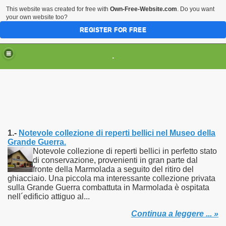
This website was created for free with
Own-Free-Website.com
. Do you want
your own website too?
REGISTER FOR FREE
HOME
ARTI & TRADIZIONI POPOLARI
.
CIVILTA'
EVENTI & MANIFESTAZIONI
MUSEI REGIONALI
SCIENZE & TECNOLOGIA
Musei Italiani su Pinterest
1.-
Notevole collezione di reperti bellici nel Museo della
Grande Guerra.
Notevole collezione di reperti bellici in perfetto stato
di conservazione, provenienti in gran parte dal
fronte della Marmolada a seguito del ritiro del
ghiacciaio. Una piccola ma interessante collezione privata
sulla Grande Guerra combattuta in Marmolada è ospitata
nell´edificio attiguo al...
Continua a leggere ... »