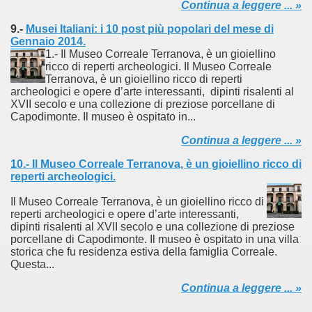
Continua a leggere ... »
9.-
Musei Italiani: i 10 post più popolari del mese di
Gennaio 2014.
1.- Il Museo Correale Terranova, è un gioiellino
ricco di reperti archeologici. Il Museo Correale
ari del mese di Giugno 2014.
Terranova, è un gioiellino ricco di reperti
archeologici e opere d’arte interessanti, dipinti risalenti al
ari del mese di Luglio 2014.
XVII secolo e una collezione di preziose porcellane di
Capodimonte. Il museo è ospitato in...
o di significative opere museali.
Continua a leggere ... »
ari del mese di Agosto 2014.
10.- Il Museo Correale Terranova, è un gioiellino ricco di
reperti archeologici.
lari del mese di Settembre 2014
Il Museo Correale Terranova, è un gioiellino ricco di
reperti archeologici e opere d’arte interessanti,
ari del mese di Dicembre 2014.
dipinti risalenti al XVII secolo e una collezione di preziose
porcellane di Capodimonte. Il museo è ospitato in una villa
lari del mese di Gennaio 2015
storica che fu residenza estiva della famiglia Correale.
Questa...
: Colosseo, Sotterranei e Terzo Ordine
Continua a leggere ... »
: Progetto Domus Aurea. Visita al cantiere di restauro