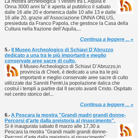
La mostra archeologica “I Vestini tra L'Aquila e
Onna 3000 anni fa” è aperta al pubblico il sabato
dalle 16 alle 20 e domenica dalle 10 alle 13 e dalle
16 alle 20, grazie all’Associazione ONNA ONLUS,
presieduta da Franco Papola, che gestisce la Casa della
Cultura nella frazione dell’Aquila,...
Continua a leggere ... »
5.-
Il Museo Archeologico di Schiavi D’Abruzzo
dedicato a una tra le più importanti e meglio
conservate aree sacre di culto.
Il Museo Archeologico di Schiavi D’Abruzzo,in
provincia di Chieti, è dedicato a una tra le più
importanti e meglio conservate aree sacre di culto
utilizzate dai Sanniti Pentri,la popolazione italica che
costruì i templi a partire dal II secolo avanti Cristo. Ospitato
nel centro storico del...
ari del mese di Giugno 2013.
Continua a leggere ... »
ari del mese di Luglio 2013.
6.-
A Pescara la mostra "Grandi madri grandi donne-
Percorsi d'arte dalla preistoria al rinascimento".
one.
Si è inaugurata sabato 8 marzo alle 17,30 a
Pescara la mostra "Grandi madri grandi donne-
Percorsi d'arte dalla preistoria al rinascimento"