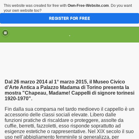
This website was created for free with
Own-Free-Website.com
. Do you want
your own website too?
REGISTER FOR FREE
HOME
ARTI & TRADIZIONI POPOLARI
.
CIVILTA'
EVENTI & MANIFESTAZIONI
MUSEI REGIONALI
SCIENZE & TECNOLOGIA
Musei Italiani su Pinterest
Dal 26 marzo 2014 al 1° marzo 2015, il Museo Civico
d'Arte Antica a Palazzo Madama di Torino presenta la
mostra "Chapeau, Madame! Cappelli di signore torinesi
1920-1970".
Fin dalla sua comparsa nel tardo medioevo il cappello è un
accessorio delle classi sociali elevate. Libero dalle
funzioni pratiche di riscaldare o proteggere, assolte da
cuffie, berretti, fazzoletti, esso risponde soprattutto ad
esigenze estetiche o rappresentative. Nel XIX secolo il suo
uso nell’abbigliamento femminile si generalizza, per