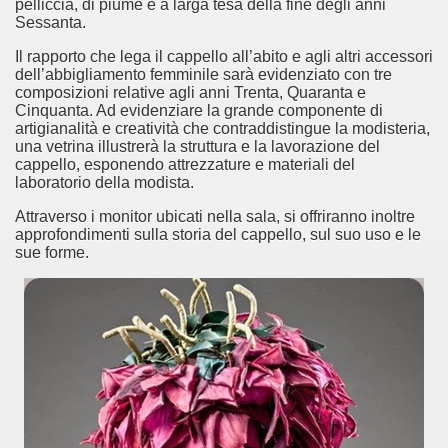
pelliccia, di piume e a larga tesa della fine degli anni
Sessanta.
Il rapporto che lega il cappello all’abito e agli altri accessori
dell’abbigliamento femminile sarà evidenziato con tre
composizioni relative agli anni Trenta, Quaranta e
ari del mese di Giugno 2014.
Cinquanta. Ad evidenziare la grande componente di
artigianalità e creatività che contraddistingue la modisteria,
ari del mese di Luglio 2014.
una vetrina illustrerà la struttura e la lavorazione del
cappello, esponendo attrezzature e materiali del
o di significative opere museali.
laboratorio della modista.
Attraverso i monitor ubicati nella sala, si offriranno inoltre
ari del mese di Agosto 2014.
approfondimenti sulla storia del cappello, sul suo uso e le
sue forme.
lari del mese di Settembre 2014
ari del mese di Dicembre 2014.
lari del mese di Gennaio 2015
: Colosseo, Sotterranei e Terzo Ordine
: Progetto Domus Aurea. Visita al cantiere di restauro