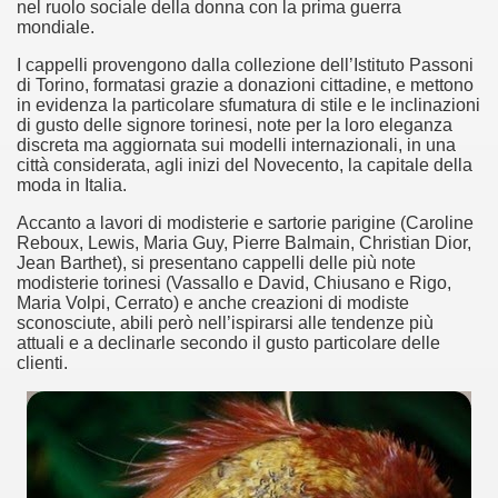
nel ruolo sociale della donna con la prima guerra
mondiale.
I cappelli provengono dalla collezione dell’Istituto Passoni
di Torino, formatasi grazie a donazioni cittadine, e mettono
in evidenza la particolare sfumatura di stile e le inclinazioni
di gusto delle signore torinesi, note per la loro eleganza
discreta ma aggiornata sui modelli internazionali, in una
città considerata, agli inizi del Novecento, la capitale della
moda in Italia.
Accanto a lavori di modisterie e sartorie parigine (Caroline
Reboux, Lewis, Maria Guy, Pierre Balmain, Christian Dior,
Jean Barthet), si presentano cappelli delle più note
modisterie torinesi (Vassallo e David, Chiusano e Rigo,
Maria Volpi, Cerrato) e anche creazioni di modiste
sconosciute, abili però nell’ispirarsi alle tendenze più
attuali e a declinarle secondo il gusto particolare delle
ari del mese di Giugno 2013.
clienti.
ari del mese di Luglio 2013.
one.