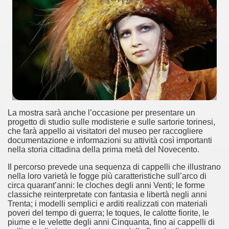
documenta l’evoluzione storica della telefonia.
nell'etere".
ari del mese di Gennaio 2014.
La mostra sarà anche l’occasione per presentare un
progetto di studio sulle modisterie e sulle sartorie torinesi,
ari del mese di Febbraio 2014.
che farà appello ai visitatori del museo per raccogliere
documentazione e informazioni su attività così importanti
1918
nella storia cittadina della prima metà del Novecento.
Il percorso prevede una sequenza di cappelli che illustrano
nella loro varietà le fogge più caratteristiche sull’arco di
circa quarant’anni: le cloches degli anni Venti; le forme
proni
classiche reinterpretate con fantasia e libertà negli anni
Trenta; i modelli semplici e arditi realizzati con materiali
poveri del tempo di guerra; le toques, le calotte fiorite, le
piume e le velette degli anni Cinquanta, fino ai cappelli di