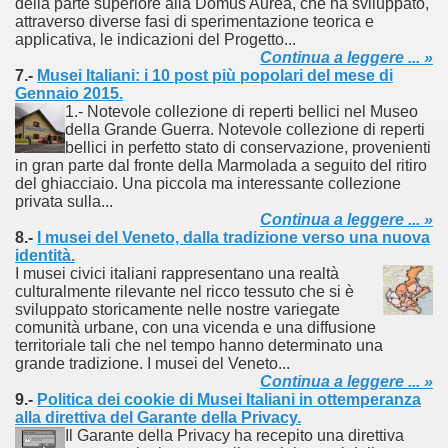
della parte superiore alla Domus Aurea, che ha sviluppato,
attraverso diverse fasi di sperimentazione teorica e
documenta l’evoluzione storica della telefonia.
applicativa, le indicazioni del Progetto...
Continua a leggere ... »
7.-
Musei Italiani: i 10 post più popolari del mese di
Gennaio 2015.
1.- Notevole collezione di reperti bellici nel Museo
nell'etere".
della Grande Guerra. Notevole collezione di reperti
bellici in perfetto stato di conservazione, provenienti
ari del mese di Gennaio 2014.
in gran parte dal fronte della Marmolada a seguito del ritiro
del ghiacciaio. Una piccola ma interessante collezione
privata sulla...
Continua a leggere ... »
8.-
I musei del Veneto, dalla tradizione verso una nuova
ari del mese di Febbraio 2014.
identità.
I musei civici italiani rappresentano una realtà
1918
culturalmente rilevante nel ricco tessuto che si è
sviluppato storicamente nelle nostre variegate
comunità urbane, con una vicenda e una diffusione
territoriale tali che nel tempo hanno determinato una
grande tradizione. I musei del Veneto...
proni
Continua a leggere ... »
9.-
Politica dei cookie di Musei Italiani in ottemperanza
alla direttiva del Garante della Privacy.
Il Garante della Privacy ha recepito una direttiva