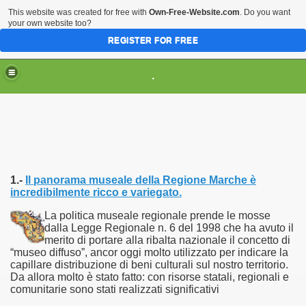
This website was created for free with
Own-Free-Website.com
. Do you want
your own website too?
REGISTER FOR FREE
HOME
ARTI & TRADIZIONI POPOLARI
.
CIVILTA'
EVENTI & MANIFESTAZIONI
MUSEI REGIONALI
SCIENZE & TECNOLOGIA
Musei Italiani su Pinterest
1.-
Il panorama museale della Regione Marche è
incredibilmente ricco e variegato.
La politica museale regionale prende le mosse
dalla Legge Regionale n. 6 del 1998 che ha avuto il
merito di portare alla ribalta nazionale il concetto di
“museo diffuso”, ancor oggi molto utilizzato per indicare la
capillare distribuzione di beni culturali sul nostro territorio.
Da allora molto è stato fatto: con risorse statali, regionali e
comunitarie sono stati realizzati significativi