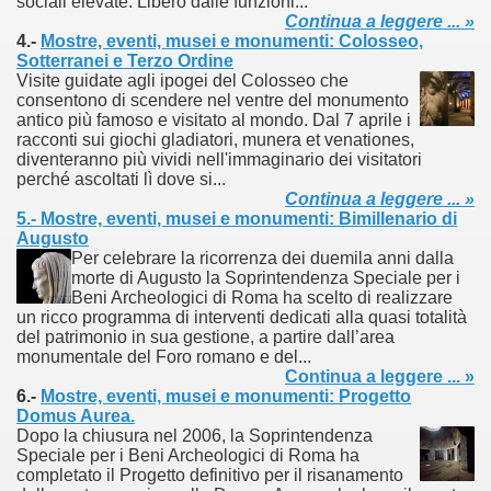
sociali elevate. Libero dalle funzioni...
Continua a leggere ... »
4.-
Mostre, eventi, musei e monumenti: Colosseo,
Sotterranei e Terzo Ordine
Visite guidate agli ipogei del Colosseo che
consentono di scendere nel ventre del monumento
antico più famoso e visitato al mondo. Dal 7 aprile i
racconti sui giochi gladiatori, munera et venationes,
diventeranno più vividi nell'immaginario dei visitatori
perché ascoltati lì dove si...
Continua a leggere ... »
5.- Mostre, eventi, musei e monumenti: Bimillenario di
Augusto
Per celebrare la ricorrenza dei duemila anni dalla
morte di Augusto la Soprintendenza Speciale per i
Beni Archeologici di Roma ha scelto di realizzare
un ricco programma di interventi dedicati alla quasi totalità
del patrimonio in sua gestione, a partire dall’area
ari del mese di Giugno 2013.
monumentale del Foro romano e del...
Continua a leggere ... »
ari del mese di Luglio 2013.
6.-
Mostre, eventi, musei e monumenti: Progetto
Domus Aurea.
Dopo la chiusura nel 2006, la Soprintendenza
one.
Speciale per i Beni Archeologici di Roma ha
completato il Progetto definitivo per il risanamento