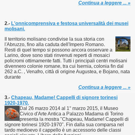
Continua a leggere ... »
2.-
L'onnicomprensiva e festosa universalità dei musei
molisani
.
Il territorio molisano condivise la sua storia con
l'Abruzzo, fino alla caduta dell'Impero Romano.
Resti di quel tempo si possono ancora osservare a
Larino, dove sono stati rinvenuti reperti di mosaici
policromi ottimamente fatti. Tutti i principali centri molisani
divennero colonie romane, tra cui Isernia, colonia fin dal
262 a.C. , Venafro, città di origine Augustea, e Bojano, nata
durante
Continua a leggere ... »
3.-
Chapeau, Madame! Cappelli di signore torinesi
1920-1970.
Dal 26 marzo 2014 al 1° marzo 2015, il Museo
Civico d'Arte Antica a Palazzo Madama di Torino
presenta la mostra "Chapeau, Madame! Cappelli di
signore torinesi 1920-1970". Fin dalla sua comparsa nel
tardo medioevo il cappello è un accessorio delle classi