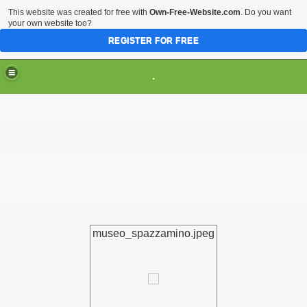
This website was created for free with
Own-Free-Website.com
. Do you want
your own website too?
REGISTER FOR FREE
HOME
ARTI & TRADIZIONI POPOLARI
.
CIVILTA'
EVENTI & MANIFESTAZIONI
MUSEI REGIONALI
SCIENZE & TECNOLOGIA
Musei Italiani su Pinterest
museo_spazzamino.jpeg