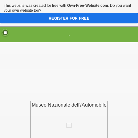
This website was created for free with
Own-Free-Website.com
. Do you want
your own website too?
REGISTER FOR FREE
HOME
ARTI & TRADIZIONI POPOLARI
.
CIVILTA'
EVENTI & MANIFESTAZIONI
MUSEI REGIONALI
SCIENZE & TECNOLOGIA
Musei Italiani su Pinterest
Museo Nazionale dell\'Automobile