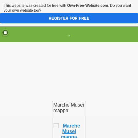
This website was created for free with
Own-Free-Website.com
. Do you want
your own website too?
REGISTER FOR FREE
HOME
ARTI & TRADIZIONI POPOLARI
.
CIVILTA'
EVENTI & MANIFESTAZIONI
MUSEI REGIONALI
SCIENZE & TECNOLOGIA
Musei Italiani su Pinterest
Marche Musei
mappa